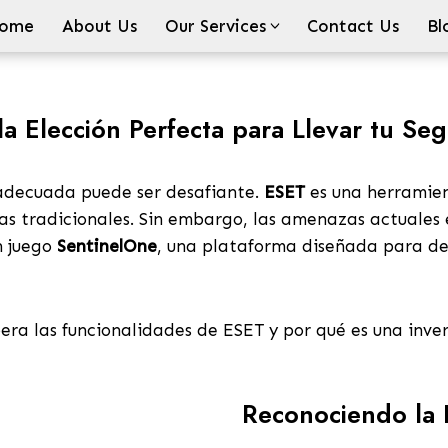
ome
About Us
Our Services
Contact Us
Bl
a Elección Perfecta para Llevar tu Seg
n adecuada puede ser desafiante.
ESET
es una herramien
s tradicionales. Sin embargo, las amenazas actuales 
n juego
SentinelOne
, una plataforma diseñada para de
era las funcionalidades de ESET y por qué es una inve
Reconociendo la 