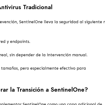
ntivirus Tradicional
vención, SentinelOne lleva la seguridad al siguiente n
ed y endpoints.
eal, sin depender de la intervención manual.
 tamaños, pero especialmente efectivo para
ar la Transición a SentinelOne?
 implementar SentinelOne como una capa adicional de