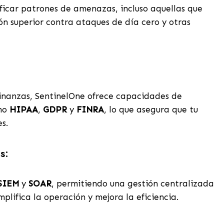
tificar patrones de amenazas, incluso aquellas que
ón superior contra ataques de día cero y otras
finanzas, SentinelOne ofrece capacidades de
omo
HIPAA
,
GDPR
y
FINRA
, lo que asegura que tu
s.
s:
SIEM
y
SOAR
, permitiendo una gestión centralizada
plifica la operación y mejora la eficiencia.